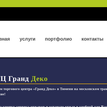
вная
услуги
портфолио
контакты
ТЦ Гранд
Деко
м торгового центра «Гранд Деко» в Тюмени на московском тра
ние!
 кнопку сервиса отзывов и оставьте отзыв в удобной для Ва